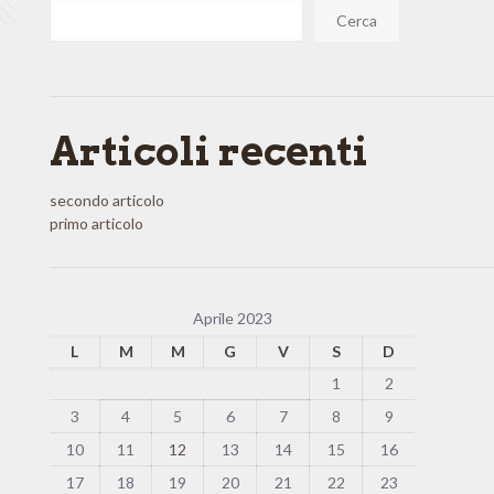
Cerca
Articoli recenti
secondo articolo
primo articolo
Aprile 2023
L
M
M
G
V
S
D
1
2
3
4
5
6
7
8
9
10
11
12
13
14
15
16
17
18
19
20
21
22
23