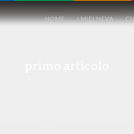
HOME
I MIEI NEVA
CU
primo articolo