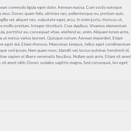
Aenean commodo ligula eget dolor. Aenean massa. Cum sociis natoque
 mus. Donec quam felis, ultricies nec, pellentesque eu, pretium quis,
lla vel, aliquet nec, vulputate eget, arcu. In enim justo, rhoncus ut,
pede mollis pretium. Integer tincidunt. Cras dapibus. Vivamus elementum
la, porttitor eu, consequat vitae, eleifend ac, enim. Aliquam lorem ante,
 nulla ut metus varius laoreet. Quisque rutrum. Aenean imperdiet. Etiam
si. Nam eget dui. Etiam rhoncus. Maecenas tempus, tellus eget condimentum
ue sed ipsum. Nam quam nunc, blandit vel, luctus pulvinar, hendrerit id,
ae sapien ut libero venenatis faucibus. Nullam quis ante. Etiam sit ame
ris sit amet nibh. Donec sodales sagittis magna. Sed consequat, leo eget